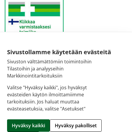
Sivustollamme käytetään evästeitä
Sähköpostiosoite:
Sivuston välttämättömiin toimintoihin
kirjaamo@fimea.fi
Tilastoihin ja analyyseihin
Markkinointitarkoituksiin
Fimean vaihde:
029 522 3341
Valitse "Hyväksy kaikki", jos hyväksyt
evästeiden käytön ilmoittamiimme
tarkoituksiin. Jos haluat muuttaa
evästeasetuksia, valitse "Asetukset"
© 2026 Apteekki Kotona |
Crasman eApteekki
Hyväksy kaikki
Hyväksy pakolliset
Hallitse evästeitä