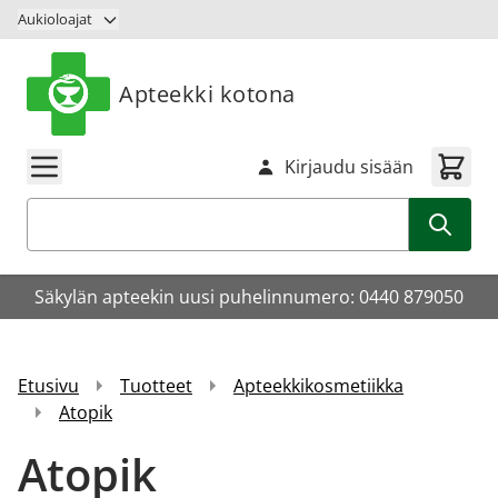
Siirry sisältöön
Aukioloajat
Apteekki kotona
Kirjaudu sisään
Haku
Säkylän apteekin uusi puhelinnumero: 0440 879050
Etusivu
Tuotteet
Apteekkikosmetiikka
Atopik
Atopik