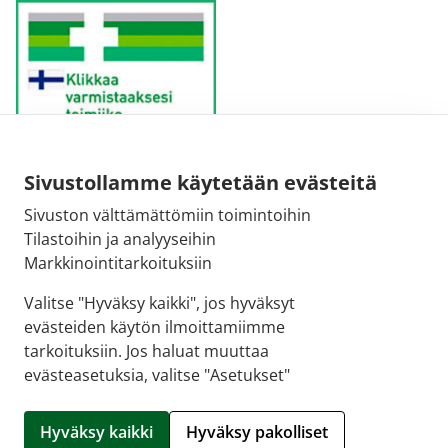
Sivustollamme käytetään evästeitä
Sähköpostiosoite:
Sivuston välttämättömiin toimintoihin
kirjaamo@fimea.fi
Tilastoihin ja analyyseihin
Markkinointitarkoituksiin
Fimean vaihde:
029 522 3341
Valitse "Hyväksy kaikki", jos hyväksyt
evästeiden käytön ilmoittamiimme
tarkoituksiin. Jos haluat muuttaa
evästeasetuksia, valitse "Asetukset"
© 2026 Apteekki Kotona |
Crasman eApteekki
Hyväksy kaikki
Hyväksy pakolliset