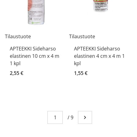
Tilaustuote
Tilaustuote
APTEEKKI Sideharso
APTEEKKI Sideharso
elastinen 10 cm x 4 m
elastinen 4 cm x 4 m 1
1 kpl
kpl
2,55 €
1,55 €
Sivu
You're currently reading page 1
/
9
Mene seuraavalle sivull