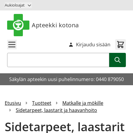
Siirry sisältöön
Aukioloajat
Apteekki kotona
Kirjaudu sisään
Haku
Säkylän apteekin uusi puhelinnumero: 0440 879050
Etusivu
Tuotteet
Matkalle ja mökille
Sidetarpeet, laastarit ja haavanhoito
Sidetarpeet, laastarit