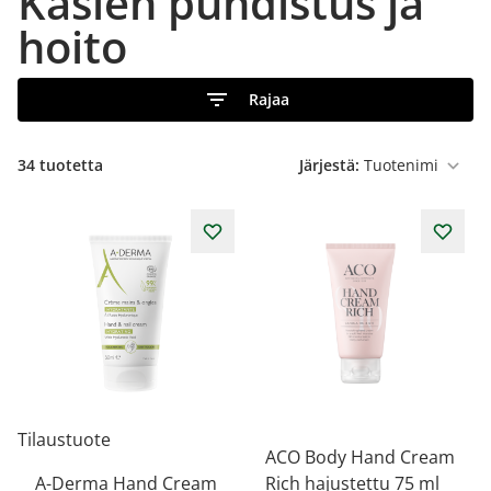
Käsien puhdistus ja
hoito
Rajaa
34
tuotetta
Järjestä:
Tilaustuote
ACO Body Hand Cream
A-Derma Hand Cream
Rich hajustettu 75 ml