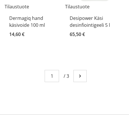
Tilaustuote
Tilaustuote
Dermagiq hand
Desipower Käsi
käsivoide 100 ml
desinfiointigeeli 5 l
14,60 €
65,50 €
Sivu
You're currently reading page 1
/
3
Mene seuraavalle sivull