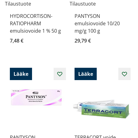
Tilaustuote
Tilaustuote
HYDROCORTISON-
PANTYSON
RATIOPHARM
emulsiovoide 10/20
emulsiovoide 1 % 50 g
mg/g 100 g
7,48 €
29,79 €
Lääke
Lääke
PANTYSON
TERRACORT voide