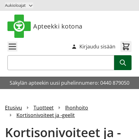
Siirry sisältöön
Aukioloajat
Apteekki kotona
Kirjaudu sisään
Haku
Säkylän apteekin uusi puhelinnumero: 0440 879050
Etusivu
Tuotteet
Ihonhoito
Kortisonivoiteet ja -geelit
Kortisonivoiteet ja -