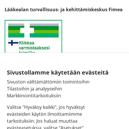
Lääkealan turvallisuus- ja kehittämiskeskus Fimea
Sivustollamme käytetään evästeitä
Sähköpostiosoite:
Sivuston välttämättömiin toimintoihin
kirjaamo@fimea.fi
Tilastoihin ja analyyseihin
Markkinointitarkoituksiin
Fimean vaihde:
029 522 3341
Valitse "Hyväksy kaikki", jos hyväksyt
evästeiden käytön ilmoittamiimme
tarkoituksiin. Jos haluat muuttaa
evästeasetuksia, valitse "Asetukset"