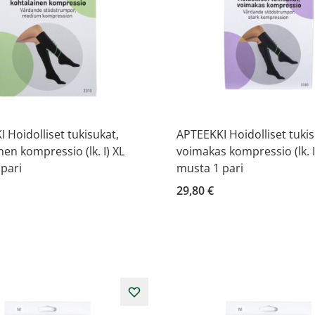
 Hoidolliset tukisukat,
APTEEKKI Hoidolliset tukis
nen kompressio (lk. I) XL
voimakas kompressio (lk. II
pari
musta 1 pari
29,80 €