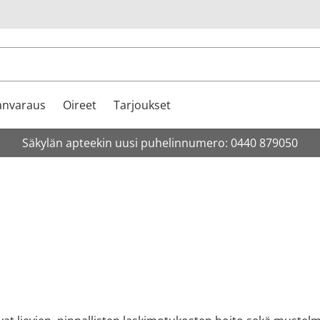
u
anvaraus
Oireet
Tarjoukset
Säkylän apteekin uusi puhelinnumero: 0440 879050