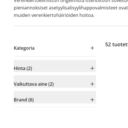
Verenkiertoelimistön ongelmista itsehoitoon soveltuv
pieniannoksiset asetyylisalisyylihappovalmisteet ova
muiden verenkiertohäiriöiden hoitoa.
52
tuotet
Kategoria
Hinta (2)
Vaikuttava aine (2)
Brand (6)