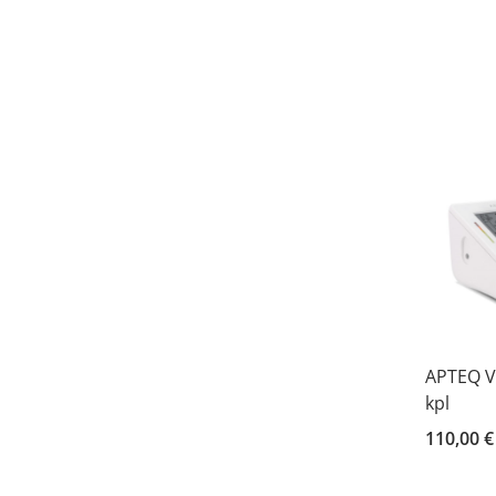
APTEQ V
kpl
110,00 €