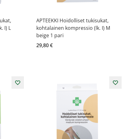
ukat,
APTEEKKI Hoidolliset tukisukat,
 I) L
kohtalainen kompressio (lk. I) M
beige 1 pari
29,80 €