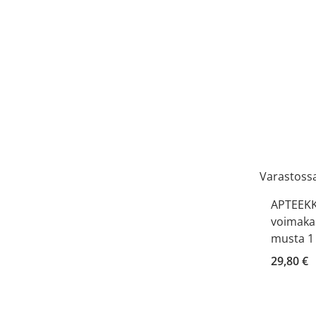
Varastoss
APTEEKKI
voimakas
musta 1 
29,80 €