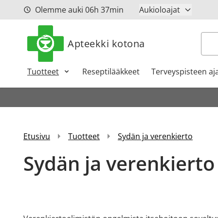
Siirry sisältöön
Olemme auki
06h
37min
Aukioloajat
Hak
Apteekki kotona
Tuotteet
Reseptilääkkeet
Terveyspisteen aj
Etusivu
Tuotteet
Sydän ja verenkierto
Sydän ja verenkierto