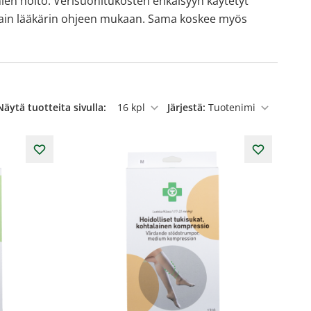
ien hoito. Verisuonitukosten ehkäisyyn käytetyt
a vain lääkärin ohjeen mukaan. Sama koskee myös
Näytä tuotteita sivulla:
Järjestä:
per sivu