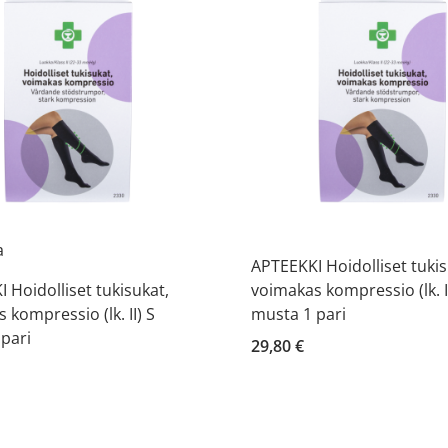
a
APTEEKKI Hoidolliset tukis
 Hoidolliset tukisukat,
voimakas kompressio (lk. I
 kompressio (lk. II) S
musta 1 pari
pari
29,80 €