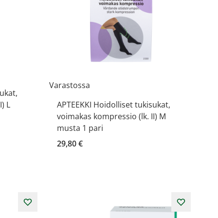
Varastossa
ukat,
) L
APTEEKKI Hoidolliset tukisukat,
voimakas kompressio (lk. II) M
musta 1 pari
29,80 €