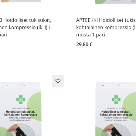
 Hoidolliset tukisukat,
APTEEKKI Hoidolliset tukis
nen kompressio (lk. I) L
kohtalainen kompressio (lk.
pari
musta 1 pari
29,80 €