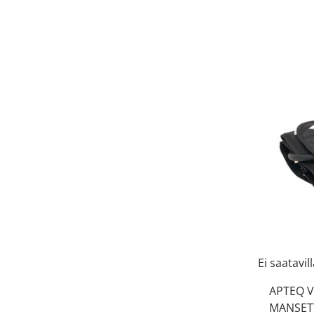
Ei saatavil
APTEQ V
MANSETT