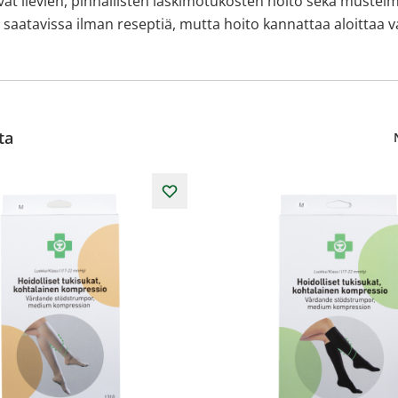
at lievien, pinnallisten laskimotukosten hoito sekä mustelm
t saatavissa ilman reseptiä, mutta hoito kannattaa aloitta
ta