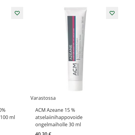
Varastossa
10%
ACM Azeane 15 %
 100 ml
atselaiinihappovoide
ongelmaiholle 30 ml
40,30 €