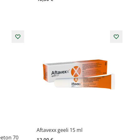
Aftavexx geeli 15 ml
eeton 70
13,00 €