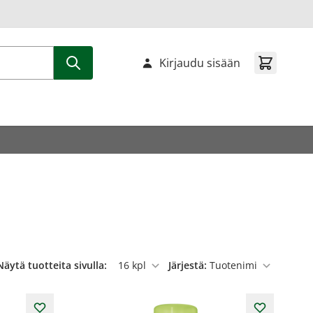
Kirjaudu sisään
Näytä tuotteita sivulla:
Järjestä:
per sivu