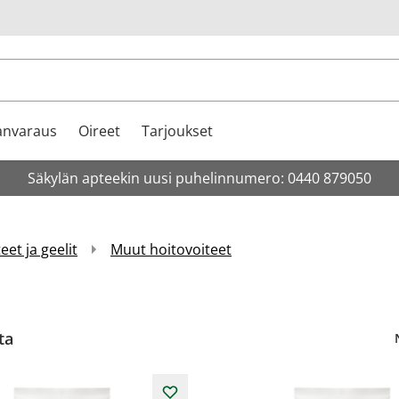
u
anvaraus
Oireet
Tarjoukset
Säkylän apteekin uusi puhelinnumero: 0440 879050
eet ja geelit
Muut hoitovoiteet
ta