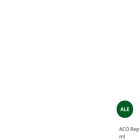
ALE
ACO Rep
ml