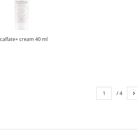
calfate+ cream 40 ml
Sivu
You're currently
/
4
Me