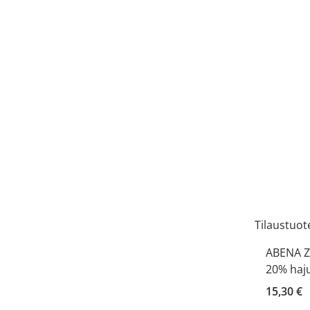
Tilaustuot
ABENA Z
20% haj
15,30 €