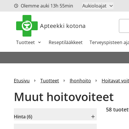
Siirry sisältöön
Olemme auki
13h
55min
Aukioloajat
Hak
Apteekki kotona
Tuotteet
Reseptilääkkeet
Terveyspisteen aj
Etusivu
Tuotteet
Ihonhoito
Hoitavat voit
Muut hoitovoiteet
58
tuotet
Hinta (6)