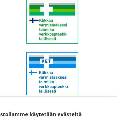
Sähköpostiosoite:
kirjaamo@fimea.fi
ustollamme käytetään evästeitä