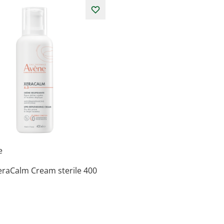
e
eraCalm Cream sterile 400