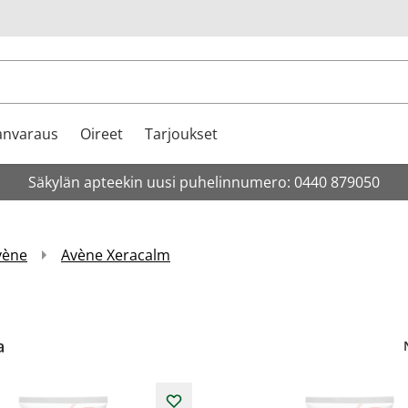
u
anvaraus
Oireet
Tarjoukset
Säkylän apteekin uusi puhelinnumero: 0440 879050
vène
Avène Xeracalm
a