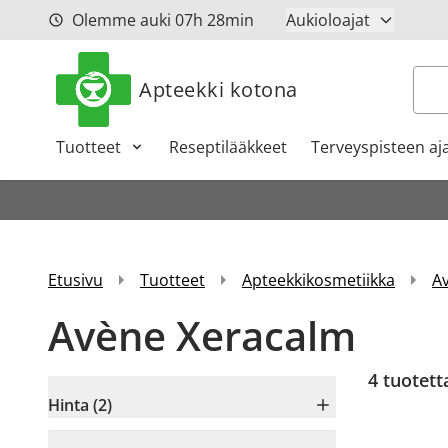
Siirry sisältöön
Olemme auki
07h
28min
Aukioloajat
Hak
Apteekki kotona
Tuotteet
Reseptilääkkeet
Terveyspisteen aj
Etusivu
Tuotteet
Apteekkikosmetiikka
A
Avène Xeracalm
4
tuotett
Hinta (2)