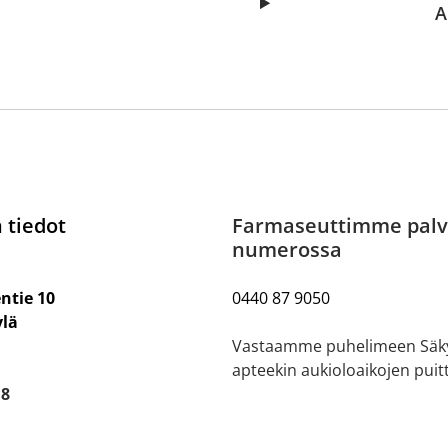
A
 tiedot
Farmaseuttimme palv
numerossa
ntie 10
0440 87 9050
ylä
Vastaamme puhelimeen Säk
apteekin aukioloaikojen puitt
18