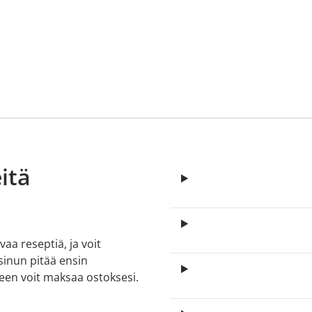
itä
aa reseptiä, ja voit
 sinun pitää ensin
lkeen voit maksaa ostoksesi.