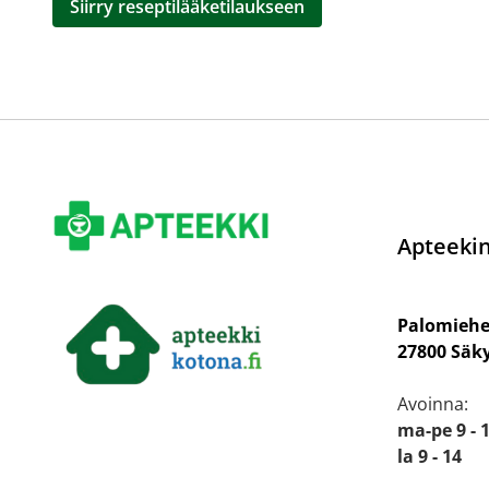
Siirry reseptilääketilaukseen
Apteekin
Palomiehe
27800 Säk
Avoinna:
ma-pe 9 - 
la 9 - 14