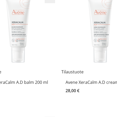
e
Tilaustuote
eraCalm A.D balm 200 ml
Avene XeraCalm A.D crea
28,00 €