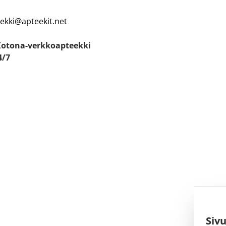
eekki@apteekit.net
Kotona-verkkoapteekki
4/7
Siv