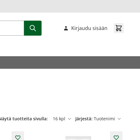
Kirjaudu sisään
Näytä tuotteita sivulla:
Järjestä:
per sivu