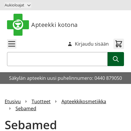
Siirry sisältöön
Aukioloajat
Apteekki kotona
Kirjaudu sisään
Haku
Säkylän apteekin uusi puhelinnumero: 0440 879050
Etusivu
Tuotteet
Apteekkikosmetiikka
Sebamed
Sebamed