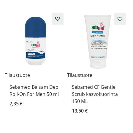
Tilaustuote
Tilaustuote
Sebamed Balsam Deo
Sebamed CF Gentle
Roll-On For Men 50 ml
Scrub kasvokuorinta
150 ML
7,35 €
13,50 €