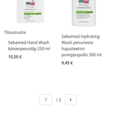
Tilaustuote
Sebamed Hydrating
Sebamed Hand Wash
Wash pesuneste
käsienpesuöljy 250 ml
hajusteeton
pumppupullo 300 ml
10,50 €
9,45 €
Sivu
You're currently reading page 1
/
2
Mene seuraavalle sivull