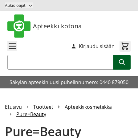
Siirry sisältöön
Aukioloajat
Apteekki kotona
Kirjaudu sisään
Haku
Säkylän apteekin uusi puhelinnumero: 0440 879050
Etusivu
Tuotteet
Apteekkikosmetiikka
Pure=Beauty
Pure=Beauty