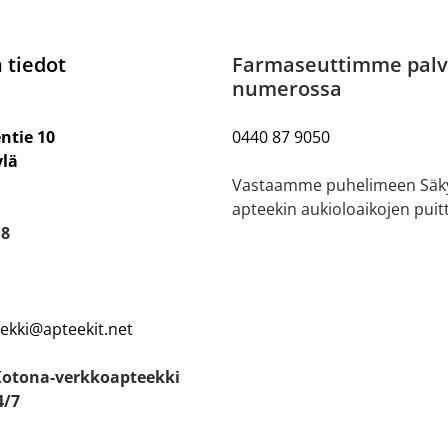
 tiedot
Farmaseuttimme palv
numerossa
ntie 10
0440 87 9050
ylä
Vastaamme puhelimeen Säk
apteekin aukioloaikojen puitt
18
eekki@apteekit.net
Kotona-verkkoapteekki
4/7