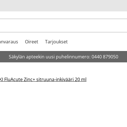
u
anvaraus
Oireet
Tarjoukset
Säkylän apteekin uusi puhelinnumero: 0440 879050
I FluAcute Zinc+ sitruuna-inkivääri 20 ml