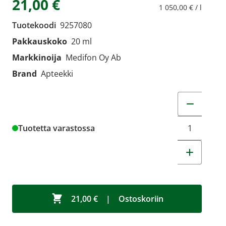
21,00 €
1 050,00 € / l
Tuotekoodi
9257080
Pakkauskoko
20 ml
Markkinoija
Medifon Oy Ab
Brand
Apteekki
Muuta tuot
Tuotetta varastossa
21,00 €
|
Ostoskoriin