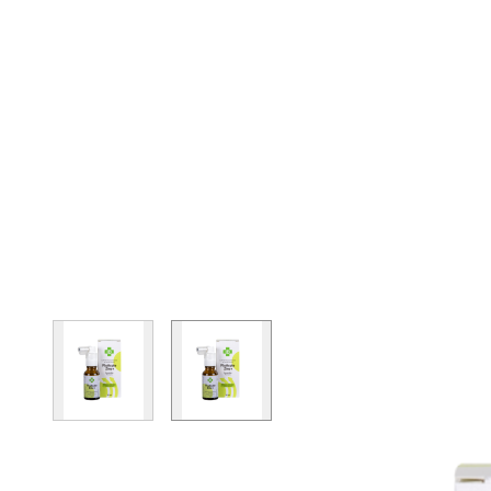
View larger image
View larger image