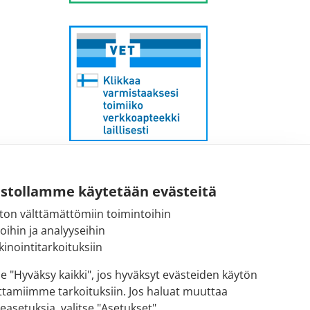
Sähköpostiosoite:
kirjaamo@fimea.fi
ustollamme käytetään evästeitä
Fimean vaihde:
ton välttämättömiin toimintoihin
029 522 3341
toihin ja analyyseihin
inointitarkoituksiin
se "Hyväksy kaikki", jos hyväksyt evästeiden käytön
ttamiimme tarkoituksiin. Jos haluat muuttaa
easetuksia, valitse "Asetukset"