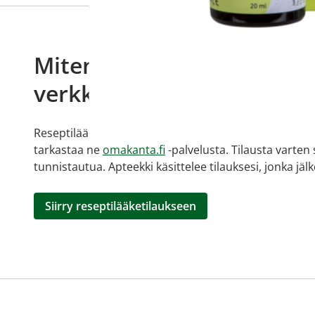
Miten tilaan reseptilääkke
verkkoapteekista?
Reseptilääkkeiden tilaaminen edellyttää voimassa olev
tarkastaa ne
omakanta.fi
-palvelusta. Tilausta varten
tunnistautua. Apteekki käsittelee tilauksesi, jonka jä
Siirry reseptilääketilaukseen