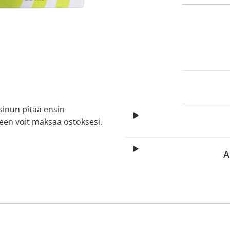
itä
aa reseptiä, ja voit
 sinun pitää ensin
lkeen voit maksaa ostoksesi.
A