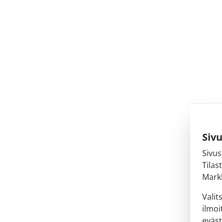
Siv
Sivus
Tilas
Markk
Valit
ilmoi
eväst