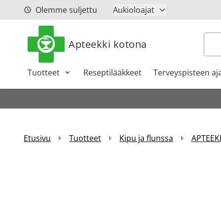
Siirry sisältöön
Olemme suljettu
Aukioloajat
Hak
Apteekki kotona
Tuotteet
Reseptilääkkeet
Terveyspisteen aj
Etusivu
Tuotteet
Kipu ja flunssa
APTEEKK