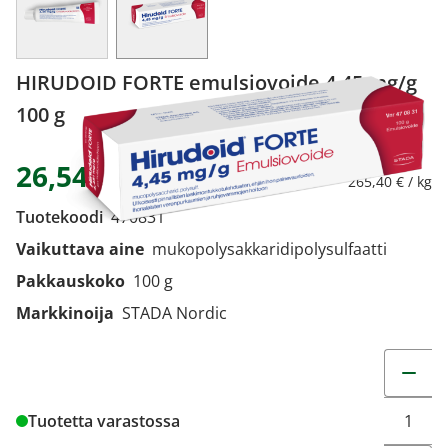
HIRUDOID FORTE emulsiovoide 4,45 mg/g
100 g
26,54 €
265,40 € / kg
Tuotekoodi
470831
Vaikuttava aine
mukopolysakkaridipolysulfaatti
Pakkauskoko
100 g
Markkinoija
STADA Nordic
Muuta t
Tuotetta varastossa