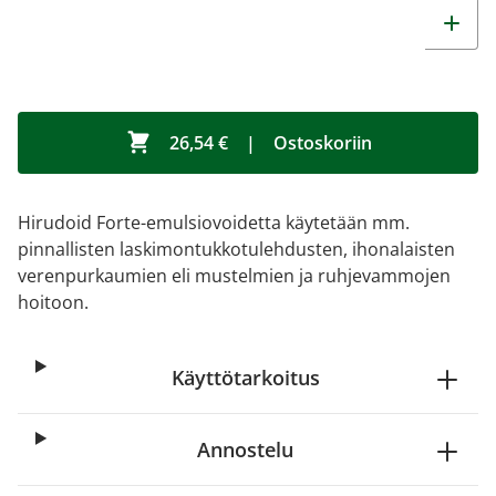
26,54 €
|
Ostoskoriin
Hirudoid Forte-emulsiovoidetta käytetään mm.
pinnallisten laskimontukkotulehdusten, ihonalaisten
verenpurkaumien eli mustelmien ja ruhjevammojen
hoitoon.
Käyttötarkoitus
Annostelu