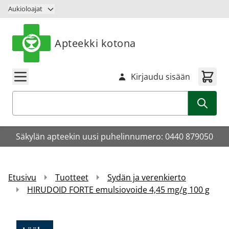
Siirry sisältöön
Aukioloajat
Apteekki kotona
Kirjaudu sisään
Haku
Säkylän apteekin uusi puhelinnumero: 0440 879050
Etusivu
Tuotteet
Sydän ja verenkierto
HIRUDOID FORTE emulsiovoide 4,45 mg/g 100 g