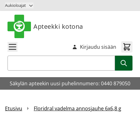
Siirry sisältöön
Aukioloajat
Apteekki kotona
Kirjaudu sisään
Haku
Säkylän apteekin uusi puhelinnumero: 0440 879050
Etusivu
Floridral vadelma annosjauhe 6x6,8 g