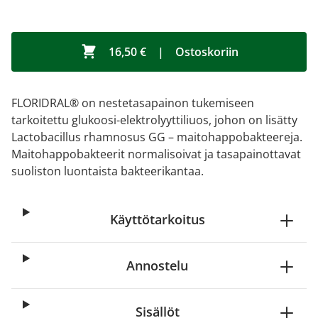
16,50 €
|
Ostoskoriin
FLORIDRAL® on nestetasapainon tukemiseen
tarkoitettu glukoosi-elektrolyyttiliuos, johon on lisätty
Lactobacillus rhamnosus GG – maitohappobakteereja.
Maitohappobakteerit normalisoivat ja tasapainottavat
suoliston luontaista bakteerikantaa.
Käyttötarkoitus
Annostelu
Sisällöt