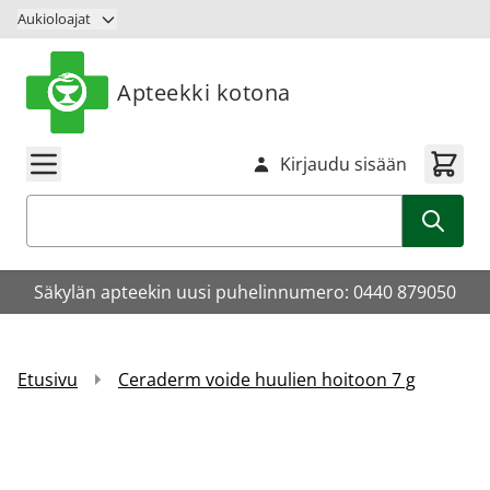
Siirry sisältöön
Aukioloajat
Apteekki kotona
Kirjaudu sisään
Haku
Säkylän apteekin uusi puhelinnumero: 0440 879050
Etusivu
Ceraderm voide huulien hoitoon 7 g