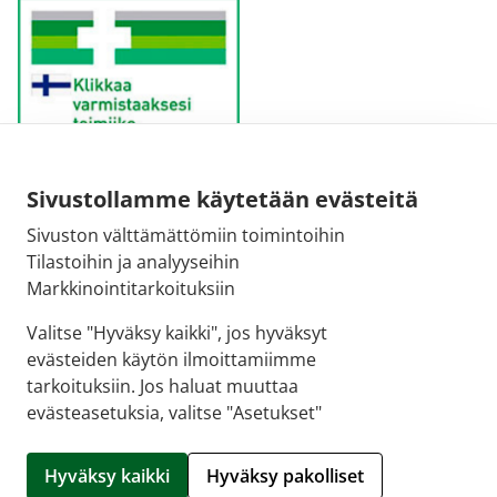
Sivustollamme käytetään evästeitä
Sähköpostiosoite:
Sivuston välttämättömiin toimintoihin
kirjaamo@fimea.fi
Tilastoihin ja analyyseihin
Markkinointitarkoituksiin
Fimean vaihde:
029 522 3341
Valitse "Hyväksy kaikki", jos hyväksyt
evästeiden käytön ilmoittamiimme
tarkoituksiin. Jos haluat muuttaa
evästeasetuksia, valitse "Asetukset"
© 2026 Apteekki Kotona |
Crasman eApteekki
Hyväksy kaikki
Hyväksy pakolliset
Hallitse evästeitä