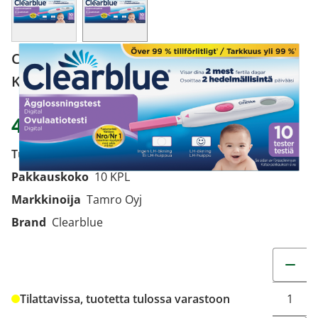
Clearblue digitaalinen ovulaatiotesti 10
KPL
48,00 €
Tuotekoodi
2117323
Pakkauskoko
10 KPL
Markkinoija
Tamro Oyj
Brand
Clearblue
Muuta t
Tilattavissa, tuotetta tulossa varastoon