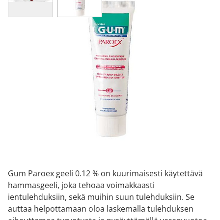
GUM PAROEX 0,12% GEELI 75 ML
8,65 €
115,33 € / l
Tuotekoodi
2042539
Pakkauskoko
75 ML
Markkinoija
Tamro Oyj
Brand
Gum
Tuotetta ei toistaiseksi saatavilla
Gum Paroex geeli 0.12 % on kuurimaisesti käytettävä
hammasgeeli, joka tehoaa voimakkaasti
ientulehduksiin, sekä muihin suun tulehduksiin. Se
auttaa helpottamaan oloa laskemalla tulehduksen