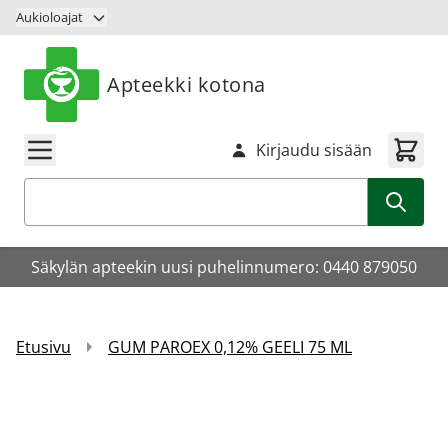
Siirry sisältöön
Aukioloajat
Apteekki kotona
Kirjaudu sisään
Haku
Säkylän apteekin uusi puhelinnumero: 0440 879050
Etusivu
GUM PAROEX 0,12% GEELI 75 ML