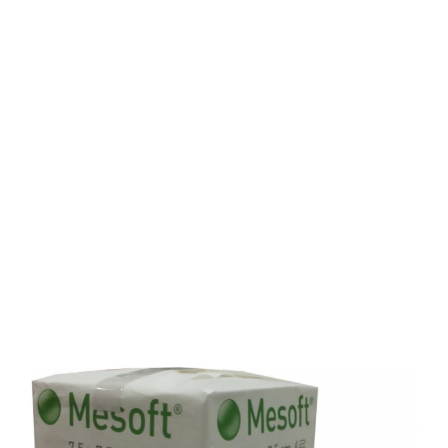
Mesoft kuitutaitos 7,5x7,5cm steriili 20 kpl