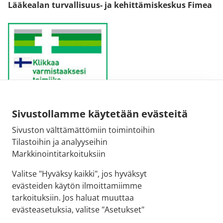
Lääkealan turvallisuus- ja kehittämiskeskus Fimea
Sivustollamme käytetään evästeitä
Sähköpostiosoite:
Sivuston välttämättömiin toimintoihin
kirjaamo@fimea.fi
Tilastoihin ja analyyseihin
Markkinointitarkoituksiin
Fimean vaihde:
029 522 3341
Valitse "Hyväksy kaikki", jos hyväksyt
evästeiden käytön ilmoittamiimme
tarkoituksiin. Jos haluat muuttaa
evästeasetuksia, valitse "Asetukset"