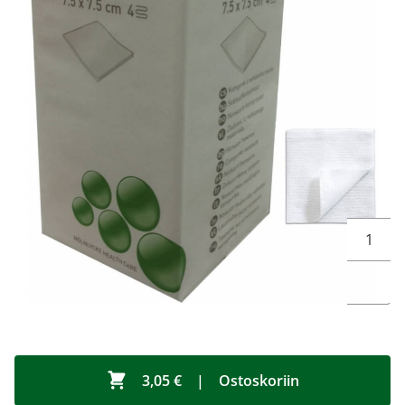
3,05 €
Tuotekoodi
397711
Pakkauskoko
20 kpl
Markkinoija
OneMed Oy
Brand
Mesoft
Muuta t
Tilattavissa, tuotetta tulossa varastoon
3,05 €
|
Ostoskoriin