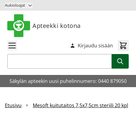
Siirry sisältöön
Aukioloajat
Apteekki kotona
Kirjaudu sisään
Haku
Säkylän apteekin uusi puhelinnumero: 0440 879050
Etusivu
Mesoft kuitutaitos 7,5x7,5cm steriili 20 kpl