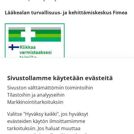
Lääkealan turvallisuus- ja kehittämiskeskus Fimea
Sivustollamme käytetään evästeitä
Sähköpostiosoite:
Sivuston välttämättömiin toimintoihin
kirjaamo@fimea.fi
Tilastoihin ja analyyseihin
Markkinointitarkoituksiin
Fimean vaihde:
029 522 3341
Valitse "Hyväksy kaikki", jos hyväksyt
evästeiden käytön ilmoittamiimme
tarkoituksiin. Jos haluat muuttaa