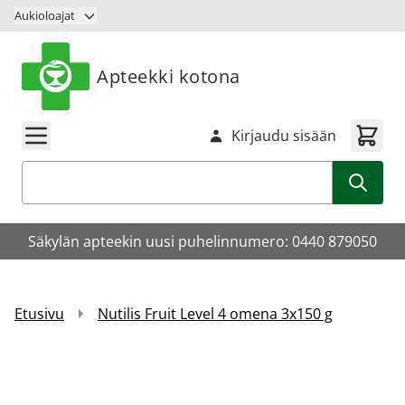
Siirry sisältöön
Aukioloajat
Apteekki kotona
Kirjaudu sisään
Haku
Säkylän apteekin uusi puhelinnumero: 0440 879050
Etusivu
Nutilis Fruit Level 4 omena 3x150 g