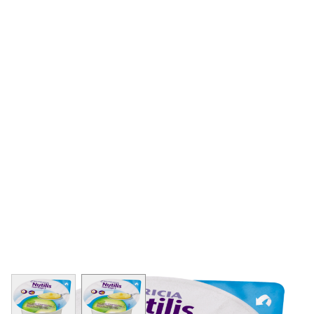
View larger image
View larger image