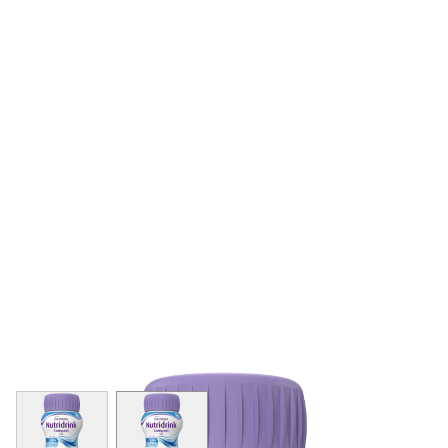
View larger image
View larger image