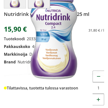
Nutridrink Compact vanilja 4x125 ml
15,90 €
31,80 € / l
Tuotekoodi
2033868
Pakkauskoko
4x125 ml
Markkinoija
Danone Oy
Brand
Nutridrink
Muuta t
Tilattavissa, tuotetta tulossa varastoon