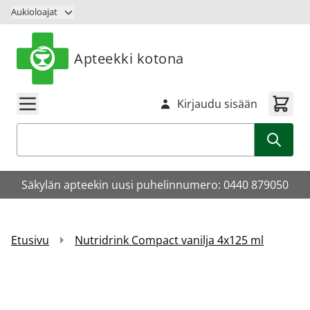
Siirry sisältöön
Aukioloajat
Apteekki kotona
Kirjaudu sisään
Haku
Säkylän apteekin uusi puhelinnumero: 0440 879050
Etusivu
Nutridrink Compact vanilja 4x125 ml