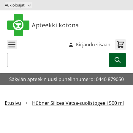
Siirry sisältöön
Aukioloajat
Apteekki kotona
Kirjaudu sisään
Haku
Säkylän apteekin uusi puhelinnumero: 0440 879050
Etusivu
Hübner Silicea Vatsa-suolistogeeli 500 ml